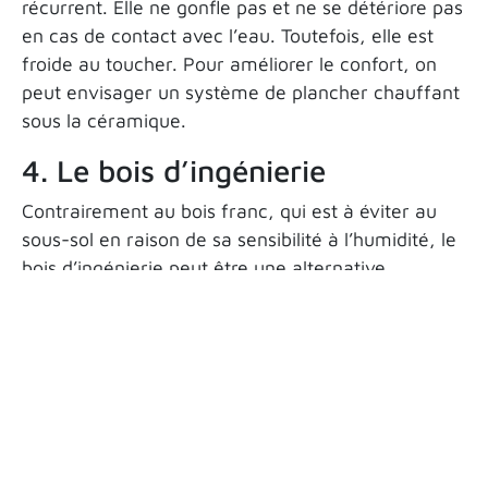
récurrent. Elle ne gonfle pas et ne se détériore pas
en cas de contact avec l’eau. Toutefois, elle est
froide au toucher. Pour améliorer le confort, on
peut envisager un système de plancher chauffant
sous la céramique.
4. Le bois d’ingénierie
Contrairement au bois franc, qui est à éviter au
sous-sol en raison de sa sensibilité à l’humidité, le
bois d’ingénierie peut être une alternative
intéressante. Plus stable et mieux adapté aux
variations de température, il offre l’esthétique
chaleureuse du bois naturel. Il est toutefois
conseillé de l’installer sur une sous-couche
isolante et résistante à l’humidité.
Plancher au sous-sol: