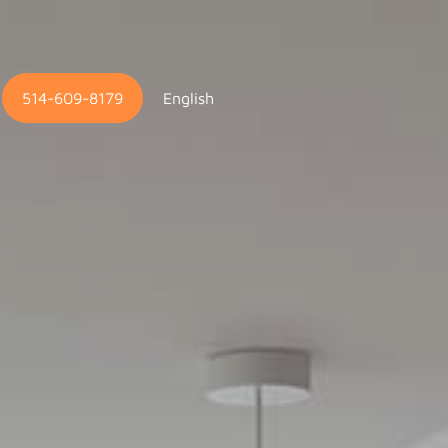
514-609-8179
English